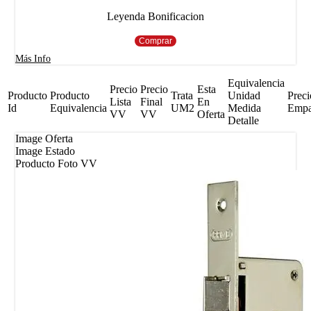
Leyenda Bonificacion
Comprar
Más Info
Equivalencia
Precio
Precio
Esta
Producto
Producto
Trata
Unidad
Preci
Lista
Final
En
Id
Equivalencia
UM2
Medida
Emp
VV
VV
Oferta
Detalle
Image Oferta
Image Estado
Producto Foto VV