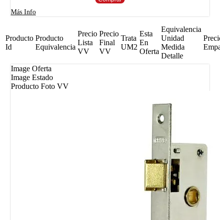
Más Info
Equivalencia
Precio
Precio
Esta
Producto
Producto
Trata
Unidad
Preci
Lista
Final
En
Id
Equivalencia
UM2
Medida
Emp
VV
VV
Oferta
Detalle
Image Oferta
Image Estado
Producto Foto VV