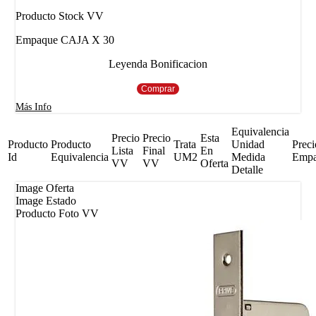
Producto Stock VV
Empaque CAJA X 30
Leyenda Bonificacion
Comprar
Más Info
Equivalencia
Precio
Precio
Esta
Producto
Producto
Trata
Unidad
Preci
Lista
Final
En
Id
Equivalencia
UM2
Medida
Emp
VV
VV
Oferta
Detalle
Image Oferta
Image Estado
Producto Foto VV