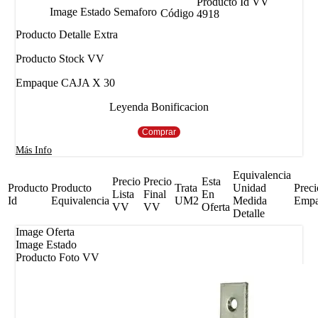
Producto Id VV
Image Estado Semaforo
Código
4918
Producto Detalle Extra
Producto Stock VV
Empaque CAJA X 30
Leyenda Bonificacion
Comprar
Más Info
Equivalencia
Precio
Precio
Esta
Producto
Producto
Trata
Unidad
Preci
Lista
Final
En
Id
Equivalencia
UM2
Medida
Emp
VV
VV
Oferta
Detalle
Image Oferta
Image Estado
Producto Foto VV