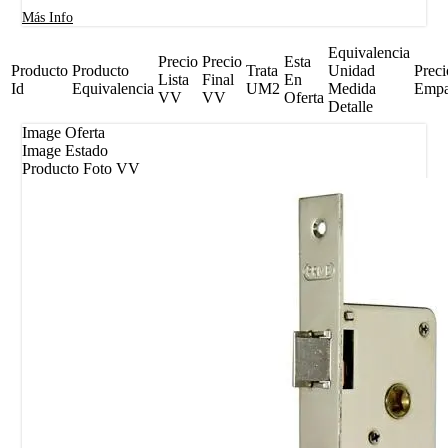
Más Info
Equivalencia
Precio
Precio
Esta
Producto
Producto
Trata
Unidad
Preci
Lista
Final
En
Id
Equivalencia
UM2
Medida
Emp
VV
VV
Oferta
Detalle
Image Oferta
Image Estado
Producto Foto VV