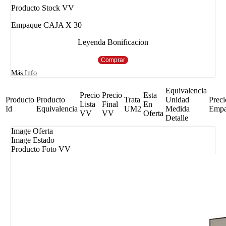
Producto Stock VV
Empaque CAJA X 30
Leyenda Bonificacion
Comprar
Más Info
Equivalencia
Precio
Precio
Esta
Producto
Producto
Trata
Unidad
Preci
Lista
Final
En
Id
Equivalencia
UM2
Medida
Emp
VV
VV
Oferta
Detalle
Image Oferta
Image Estado
Producto Foto VV