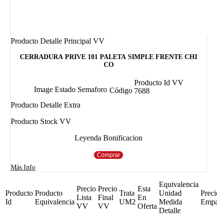
Producto Detalle Principal VV
CERRADURA PRIVE 101 PALETA SIMPLE FRENTE CHI
CO
Producto Id VV
Image Estado Semaforo
Código
7688
Producto Detalle Extra
Producto Stock VV
Leyenda Bonificacion
Comprar
Más Info
Equivalencia
Precio
Precio
Esta
Producto
Producto
Trata
Unidad
Preci
Lista
Final
En
Id
Equivalencia
UM2
Medida
Emp
VV
VV
Oferta
Detalle