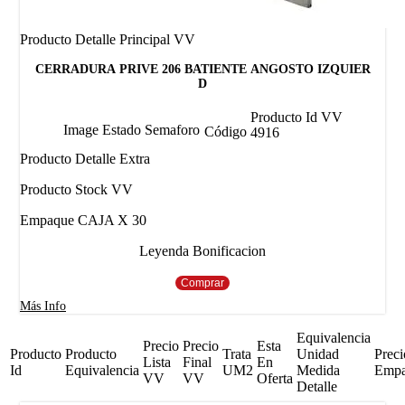
Producto Detalle Principal VV
CERRADURA PRIVE 206 BATIENTE ANGOSTO IZQUIER
D
Producto Id VV
Image Estado Semaforo
Código
4916
Producto Detalle Extra
Producto Stock VV
Empaque CAJA X 30
Leyenda Bonificacion
Comprar
Más Info
Equivalencia
Precio
Precio
Esta
Producto
Producto
Trata
Unidad
Preci
Lista
Final
En
Id
Equivalencia
UM2
Medida
Emp
VV
VV
Oferta
Detalle