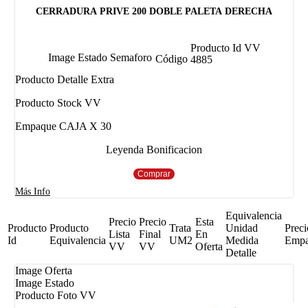
CERRADURA PRIVE 200 DOBLE PALETA DERECHA
Producto Id VV
Image Estado Semaforo
Código
4885
Producto Detalle Extra
Producto Stock VV
Empaque CAJA X 30
Leyenda Bonificacion
Comprar
Más Info
Equivalencia
Precio
Precio
Esta
Producto
Producto
Trata
Unidad
Preci
Lista
Final
En
Id
Equivalencia
UM2
Medida
Emp
VV
VV
Oferta
Detalle
Image Oferta
Image Estado
Producto Foto VV