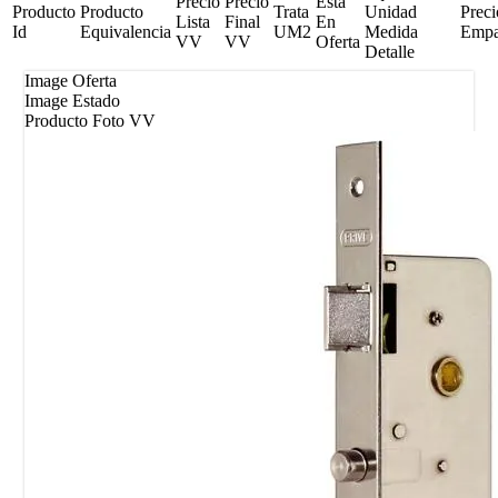
Precio
Precio
Esta
Producto
Producto
Trata
Unidad
Preci
Lista
Final
En
Id
Equivalencia
UM2
Medida
Emp
VV
VV
Oferta
Detalle
Image Oferta
Image Estado
Producto Foto VV