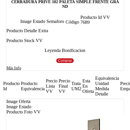
CERRADURA PRIVE 102 PALETA SIMPLE FRENTE GRA
ND
Producto Id VV
Image Estado Semaforo
Código
7689
Producto Detalle Extra
Producto Stock VV
Leyenda Bonificacion
Comprar
Más Info
Equivalencia
Precio
Precio
Esta
Producto
Producto
Trata
Unidad
Preci
Lista
Final
En
Id
Equivalencia
UM2
Medida
Emp
VV
VV
Oferta
Detalle
Image Oferta
Image Estado
Producto Foto VV