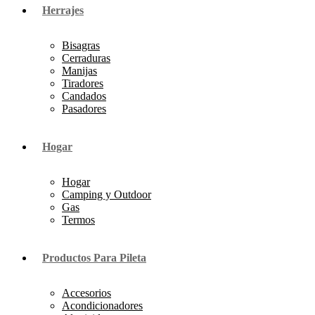
Herrajes
Bisagras
Cerraduras
Manijas
Tiradores
Candados
Pasadores
Hogar
Hogar
Camping y Outdoor
Gas
Termos
Productos Para Pileta
Accesorios
Acondicionadores