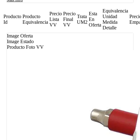
Equivalencia
Precio
Precio
Esta
Producto
Producto
Trata
Unidad
Preci
Lista
Final
En
Id
Equivalencia
UM2
Medida
Emp
VV
VV
Oferta
Detalle
Image Oferta
Image Estado
Producto Foto VV