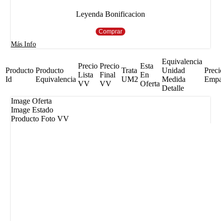
Leyenda Bonificacion
Comprar
Más Info
Equivalencia
Precio
Precio
Esta
Producto
Producto
Trata
Unidad
Preci
Lista
Final
En
Id
Equivalencia
UM2
Medida
Emp
VV
VV
Oferta
Detalle
Image Oferta
Image Estado
Producto Foto VV