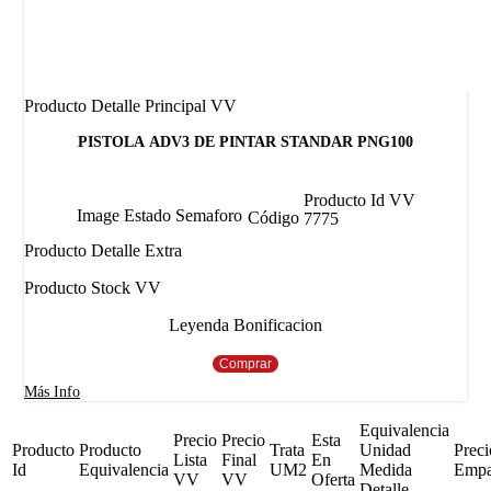
Producto Detalle Principal VV
PISTOLA ADV3 DE PINTAR STANDAR PNG100
Producto Id VV
Image Estado Semaforo
Código
7775
Producto Detalle Extra
Producto Stock VV
Leyenda Bonificacion
Comprar
Más Info
Equivalencia
Precio
Precio
Esta
Producto
Producto
Trata
Unidad
Preci
Lista
Final
En
Id
Equivalencia
UM2
Medida
Emp
VV
VV
Oferta
Detalle