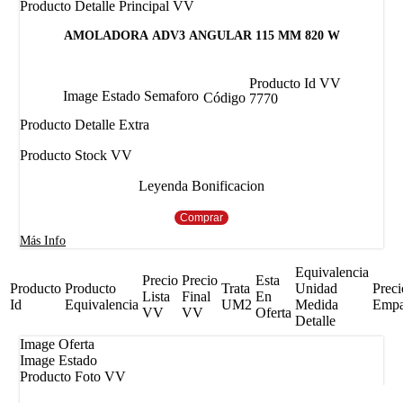
Producto Detalle Principal VV
AMOLADORA ADV3 ANGULAR 115 MM 820 W
Producto Id VV
Image Estado Semaforo
Código
7770
Producto Detalle Extra
Producto Stock VV
Leyenda Bonificacion
Comprar
Más Info
Equivalencia
Precio
Precio
Esta
Producto
Producto
Trata
Unidad
Preci
Lista
Final
En
Id
Equivalencia
UM2
Medida
Emp
VV
VV
Oferta
Detalle
Image Oferta
Image Estado
Producto Foto VV