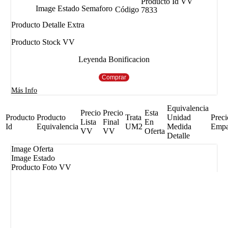
Producto Id VV
Image Estado Semaforo
Código
7833
Producto Detalle Extra
Producto Stock VV
Leyenda Bonificacion
Comprar
Más Info
Equivalencia
Precio
Precio
Esta
Producto
Producto
Trata
Unidad
Preci
Lista
Final
En
Id
Equivalencia
UM2
Medida
Emp
VV
VV
Oferta
Detalle
Image Oferta
Image Estado
Producto Foto VV