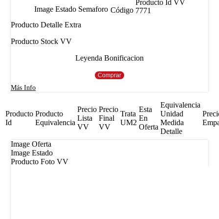
Producto Id VV
Image Estado Semaforo
Código
7771
Producto Detalle Extra
Producto Stock VV
Leyenda Bonificacion
Comprar
Más Info
Equivalencia
Precio
Precio
Esta
Producto
Producto
Trata
Unidad
Preci
Lista
Final
En
Id
Equivalencia
UM2
Medida
Emp
VV
VV
Oferta
Detalle
Image Oferta
Image Estado
Producto Foto VV