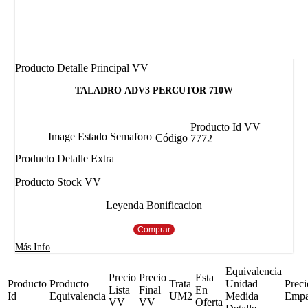
Producto Detalle Principal VV
TALADRO ADV3 PERCUTOR 710W
Producto Id VV
Image Estado Semaforo
Código
7772
Producto Detalle Extra
Producto Stock VV
Leyenda Bonificacion
Comprar
Más Info
Equivalencia
Precio
Precio
Esta
Producto
Producto
Trata
Unidad
Preci
Lista
Final
En
Id
Equivalencia
UM2
Medida
Emp
VV
VV
Oferta