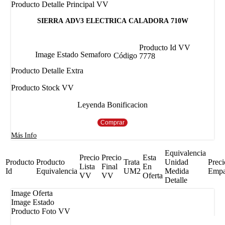
Producto Detalle Principal VV
SIERRA ADV3 ELECTRICA CALADORA 710W
Producto Id VV
Image Estado Semaforo
Código
7778
Producto Detalle Extra
Producto Stock VV
Leyenda Bonificacion
Comprar
Más Info
Equivalencia
Precio
Precio
Esta
Producto
Producto
Trata
Unidad
Preci
Lista
Final
En
Id
Equivalencia
UM2
Medida
Emp
VV
VV
Oferta
Detalle
Image Oferta
Image Estado
Producto Foto VV