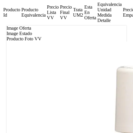
Equivalencia
Precio
Precio
Esta
Producto
Producto
Trata
Unidad
Preci
Lista
Final
En
Id
Equivalencia
UM2
Medida
Emp
VV
VV
Oferta
Detalle
Image Oferta
Image Estado
Producto Foto VV