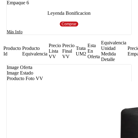
Empaque 6
Leyenda Bonificacion
Comprar
Más Info
Equivalencia
Precio
Precio
Esta
Producto
Producto
Trata
Unidad
Preci
Lista
Final
En
Id
Equivalencia
UM2
Medida
Emp
VV
VV
Oferta
Detalle
Image Oferta
Image Estado
Producto Foto VV