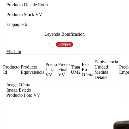
Producto Detalle Extra
Producto Stock VV
Empaque 6
Leyenda Bonificacion
Comprar
Más Info
Equivalencia
Precio
Precio
Esta
Producto
Producto
Trata
Unidad
Preci
Lista
Final
En
Id
Equivalencia
UM2
Medida
Emp
VV
VV
Oferta
Detalle
Image Oferta
Image Estado
Producto Foto VV