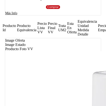
Comprar
Más Info
Equivalencia
Precio
Precio
Esta
Producto
Producto
Trata
Unidad
Preci
Lista
Final
En
Id
Equivalencia
UM2
Medida
Emp
VV
VV
Oferta
Detalle
Image Oferta
Image Estado
Producto Foto VV