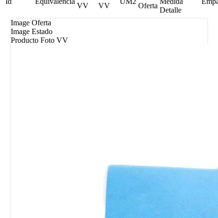
Id
Equivalencia
UM2
Medida
Emp
VV
VV
Oferta
Detalle
Image Oferta
Image Estado
Producto Foto VV