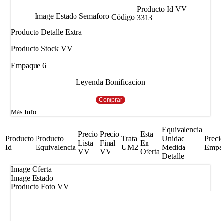
Producto Id VV
Image Estado Semaforo
Código
3313
Producto Detalle Extra
Producto Stock VV
Empaque 6
Leyenda Bonificacion
Comprar
Más Info
Equivalencia
Precio
Precio
Esta
Producto
Producto
Trata
Unidad
Preci
Lista
Final
En
Id
Equivalencia
UM2
Medida
Emp
VV
VV
Oferta
Detalle
Image Oferta
Image Estado
Producto Foto VV