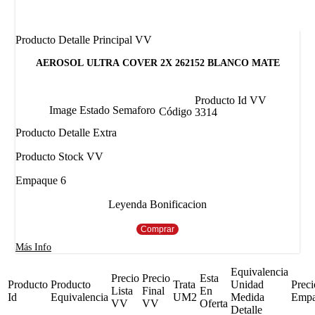
Producto Detalle Principal VV
AEROSOL ULTRA COVER 2X 262152 BLANCO MATE
Producto Id VV
Image Estado Semaforo
Código
3314
Producto Detalle Extra
Producto Stock VV
Empaque 6
Leyenda Bonificacion
Comprar
Más Info
Equivalencia
Precio
Precio
Esta
Producto
Producto
Trata
Unidad
Preci
Lista
Final
En
Id
Equivalencia
UM2
Medida
Emp
VV
VV
Oferta
Detalle