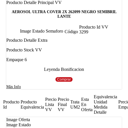
Producto Detalle Principal VV
AEROSOL ULTRA COVER 2X 262099 NEGRO SEMIBRIL
LANTE
Producto Id VV
Image Estado Semaforo
Código
3299
Producto Detalle Extra
Producto Stock VV
Empaque 6
Leyenda Bonificacion
Comprar
Más Info
Equivalencia
Precio
Precio
Esta
Producto
Producto
Trata
Unidad
Preci
Lista
Final
En
Id
Equivalencia
UM2
Medida
Emp
VV
VV
Oferta
Detalle
Image Oferta
Image Estado