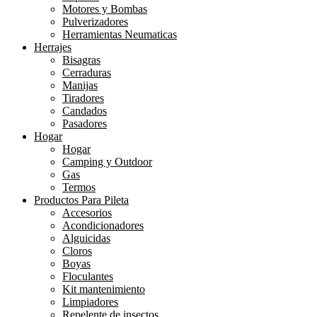
Motores y Bombas
Pulverizadores
Herramientas Neumaticas
Herrajes
Bisagras
Cerraduras
Manijas
Tiradores
Candados
Pasadores
Hogar
Hogar
Camping y Outdoor
Gas
Termos
Productos Para Pileta
Accesorios
Acondicionadores
Alguicidas
Cloros
Boyas
Floculantes
Kit mantenimiento
Limpiadores
Repelente de insectos